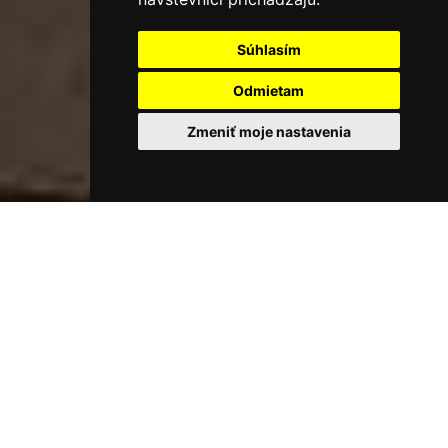
Súhlasím
Odmietam
Zmeniť moje nastavenia
Hromadov
Vitajte u
Od roku 1996 sa v rodinnom Hostinci u Hromadov v
Rajeckej Lesnej venuje krčmárskemu remeslu už piata